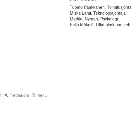
Tuomo Paakkanen, Toimitusjoht
Miska Lahti, Teknologiajohtaja
Markku Nyman, Psykologi
Keijo Mäkelä, Liiketoiminnan ke
t
Tietosuoja
Kieli