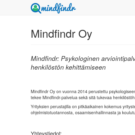
Mindfindr Oy
Mindfindr: Psykologinen arviointipalv
henkilöstön kehittämiseen
Mindfindr Oy on vuonna 2014 perustettu psykologiseen so
tekee Mindfindr-palvelua sekä sitä tukevaa henkilöstöh
Yrityksien perustajilla on pitkäaikainen kokemus yritys
ohjelmistotuotannosta, osaamisenhallinnasta ja koulutu
Yhteystiedot: