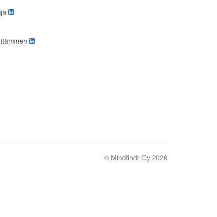
aja
hittäminen
©
Mindfindr Oy
2026