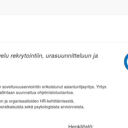
elu rekrytointiin, urasuunnitteluun ja
veltuvuusarviointiin erikoistunut asiantuntijayritys. Yritys
allintaan suunnattua ohjelmistotuotantoa.
ten ja organisaatioiden HR-kehittämisestä,
sratkaisuista sekä psykologisista arvioinneista.
Henkilöstö: